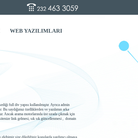
İ
WEB YAZILIMLARI
diği full div yapısı kullanılmıştır. Ayrıca admin
tur. Bu saydığımız özelliklerden ve yazılımın arka
ur. Ancak arama motorlarında üst sırada çıkmak için
 sitenize link gelmesi, sık sık güncellenmesi , domain
ek ekibimiz size dilediğiniz konularda yardımcı olmaya