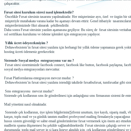
çalışacaktır.
Fırsat sitesi kurulum süreci nasıl işlemektedir?
Öncelikle Fırsat sitesinin tasarımı yapılmaktadır. Her müşterimize ayrı, özel ve özgün bir s
müşteriyle mutabakata varana kadar bu aşamayı devam ettirir. Genel itibariyle tasarımcıları
müşterilerimizinde fikri alınarak şekillendirilir.
Daha sonra Fırsat sitesinin yazılım aşamasına geçiliyor. Bu süreç de fırsat sitesinin veritaba
ssl sertifikası kurulumu ve ödeme işlemleri için entegrasyon yapılıyor.
Yıllık ücret ödeyecekmiyim ?
Deltawebsistem’in fırsat sitesi yazılımı için herhangi bir yıllık ödeme yapmanıza gerek yoktur
hosting ücreti ödemeniz gerekecektir.
Sistemde Sosyal medya entegrasyonu var mı ?
Fırsat sitesi sistemimizde facebook connect, facebook like button, facebook paylaşma, facebo
sosyal medya entegrasyonları mevcuttur.
Fırsat Platformlarına entegrasyon mevcut mudur. ?
Deltawebsistem’in fırsat sitesi yazılımı istendiği takdirde fırsatbufırsat, tumfırsatlar gibi s
Sms entegrasyonu mevcut mudur?
Sistemde çek kodlarının sms ile gönderilmesi için anlaştığınız sms firmasının sistemi ile 
Mail yönetimi nasıl olmaktadır.
Sistemde çek kodlarının, üye işlem bilgilerinin(Şifremi unuttum, üye kaydı, sipariş maili, v
karşın, toplu mail ve ya günlük tanıtım mailleri profesyonel mailing firmalarıyla yapacağını
husus sistem güvenliği ve sahte email gönderimlerine fırsat vermemek için önem arz etmekte
maillerin spama düşmemesi bu şekilde sağlanabilmektedir. Fırsat sitesinin çalıştığı server ve 
durumunda; toplu mail server ip si kara listeye alındığı için, çek kodlarının gönderilmesi ve 