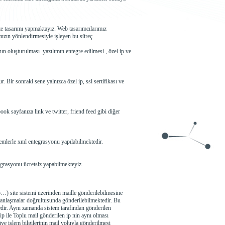
ite tasarımı yapmaktayız. Web tasarımcılarımız
mızın yönlendirmesiyle işleyen bu süreç
nın oluşturulması yazılımın entegre edilmesi , özel ip ve
. Bir sonraki sene yalnızca özel ip, ssl sertifikası ve
ok sayfanıza link ve twitter, friend feed gibi diğer
istemlerle xml entegrasyonu yapılabilmektedir.
entegrasyonu ücretsiz yapabilmekteyiz.
b…) site sistemi üzerinden maille gönderilebilmesine
z anlaşmalar doğrultusunda gönderilebilmektedir. Bu
dir. Aynı zamanda sistem tarafından gönderilen
ip ile Toplu mail gönderilen ip nin aynı olması
üye işlem bilgilerinin mail yoluyla gönderilmesi