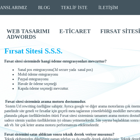
ANSLARIMIZ
BLOG
TEKLİF İSTE
İLETİŞİM
WEB TASARIMI
E-TİCARET
FIRSAT SİTES
ADWORDS
Fırsat Sitesi S.S.S.
Fırsat sitesi sisteminde hangi ödeme entegrasyonları mevcuttur?
Sanal pos entegrasyonu(3d secure yada sanal pos)
Mobil ödeme entegrasyonu
Paypal entegrasyonu
Havale ile ödeme seçeneği
Kapıda ödeme seçeneği mevcuttur.
Fırsat sitesi sisteminiz arama motoru dostumudur.
Sistem Url rewriting özelliğine sahiptir. Ayrıca google ve diğer arama motorlarını çok önemse
panelinde site geneli ve fırsatlar için geçerli meta taglarının yönetilebildiği modüller mevcut
planında çalışan özelliklerinden ötürü Fırsat sitesi sistemimiz tamamen arama motoru dostud
sadece sitenin yazılım özelliklerinin iyi olması yetmemektedir. Site yayına başladıktan sonra
adı vb. bir çok kriter arama motoru performansını etkilemektedir.
Fırsat sistemini satın aldıktan sonra teknik destek veriyor musunuz?
Teknik ekibimizden dilediğiniz zaman telefon ya da emaille destek alabilirsiniz. Teknik dest