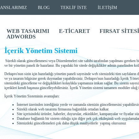
ANSLARIMIZ
BLOG
TEKLİF İSTE
İLETİŞİM
WEB TASARIMI
E-TİCARET
FIRSAT SİTES
ADWORDS
İçerik Yönetim Sistemi
Sürekli olarak güncellenmesi veya Düzenlemeleri site sahibi tarafından yapılması gereken bi
ve bir yönetim paneli ile hazırlanır. Bu yapıdaki bir sitede değişiklikler admin panelinden ko
Deltapro'nun sizin için hazırladığı yönetim paneli sayesinde web sitenizdeki tüm sayfaların 
ve ya tasarım bilgisine gerek duymadan yapabilirsiniz. Deltapro'nun hazırladığı İçerik Yön
sitenizdeki güncelleme ve değişiklikleri kolaylıkla yapmanıza imkan sağlar. Bu sistem sayes
içerikleri kendi başınıza güncelleyebilirsiniz. İçerik Yönetim sistemi tamamen modüler oluğ is
İçerik Yönetim Sisteminin avantajları:
İnternet üzerinden istediğiniz yerde ve zamanda sitenizin güncellemesini yapabilirsi
Sürekli olarak web tasarımı firmasına bağımlılık ortadan kalkar.
Site içerisindeki ürünler, haberler, duyurular, etkinlikler, kampanyalar ve fiyatlar sür
Database bağlantılı bir sistem olduğu için diğer pek çok etkileşimli web uygulamaları 
Sitenizdeki güncellemeleri çok daha düşük maaliyetlerle yapmış olursunuz