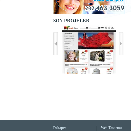
SON PROJELER
Deltapro
Web Tasarımı