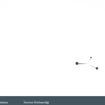
amlama
İnternet Reklamcılığı