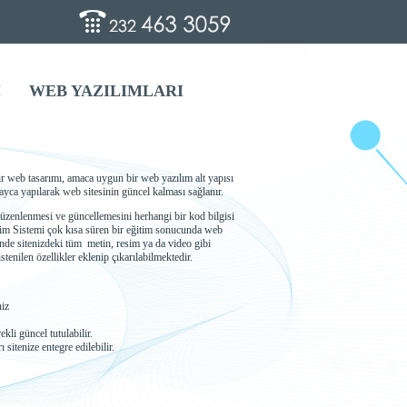
İ
WEB YAZILIMLARI
r web tasarımı, amaca uygun bir web yazılım alt yapısı
layca yapılarak web sitesinin güncel kalması sağlanır.
düzenlenmesi ve güncellemesini herhangi bir kod bilgisi
etim Sistemi çok kısa süren bir eğitim sonucunda web
inde sitenizdeki tüm metin, resim ya da video gibi
tenilen özellikler eklenip çıkarılabilmektedir.
niz
ekli güncel tutulabilir.
sitenize entegre edilebilir.